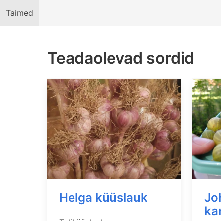
Taimed
Teadaolevad sordid
Helga küüslauk
Jo
ka