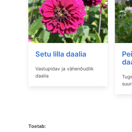
Setu lilla daalia
Pe
da
Vastupidav ja vähenõudlik
daalia
Tuge
suur
Toetab: