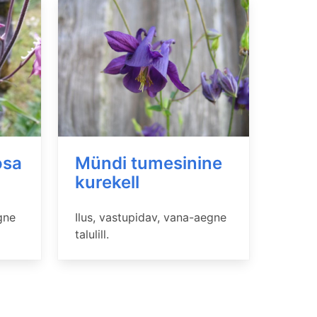
osa
Mündi tumesinine
kurekell
gne
Ilus, vastupidav, vana-aegne
talulill.