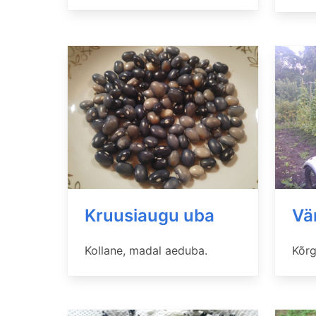
Kruusiaugu uba
Vä
Kollane, madal aeduba.
Kõrg