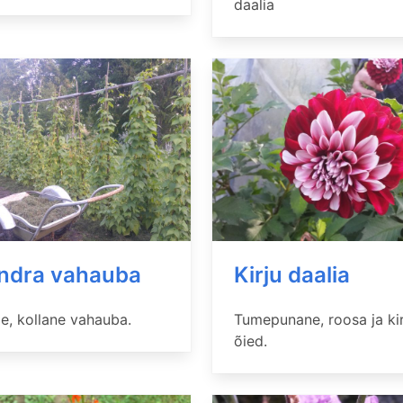
daalia
ndra vahauba
Kirju daalia
e, kollane vahauba.
Tumepunane, roosa ja ki
õied.