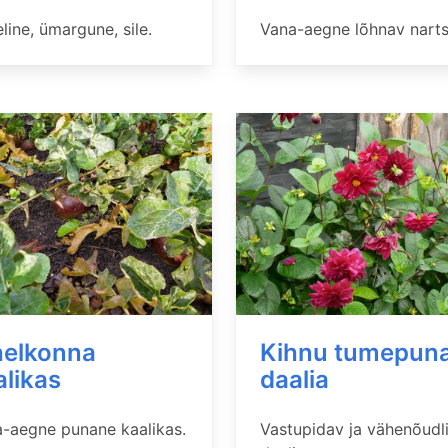
line, ümargune, sile.
Vana-aegne lõhnav narts
helkonna
Kihnu tumepun
alikas
daalia
-aegne punane kaalikas.
Vastupidav ja vähenõudl