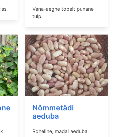
iss.
Vana-aegne topelt punane
tulp.
ane
Nõmmetädi
aeduba
ik
Roheline, madal aeduba.