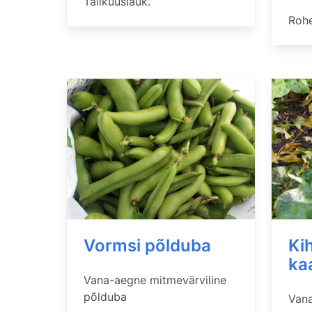
Taliküüslauk.
Rohe
Vormsi põlduba
Ki
ka
Vana-aegne mitmevärviline
põlduba
Vana