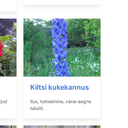
Kiltsi kukekannus
rjud
Ilus, tumesinine, vana-aegne
talulill.