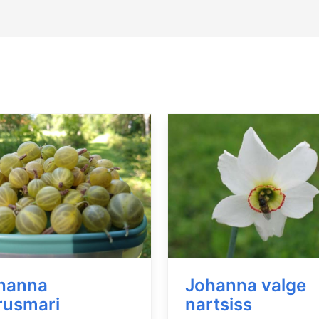
hanna
Johanna valge
rusmari
nartsiss