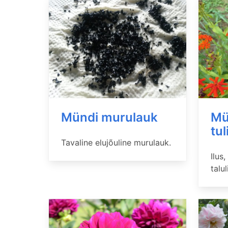
Mündi murulauk
Mü
tul
Tavaline elujõuline murulauk.
Ilus
taluli