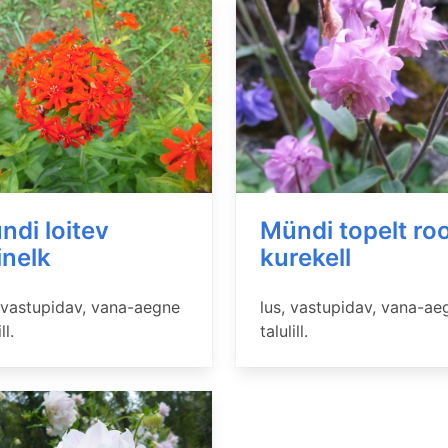
ndi loitev
Mündi topelt ro
inelk
kurekell
, vastupidav, vana-aegne
lus, vastupidav, vana-ae
ll.
talulill.