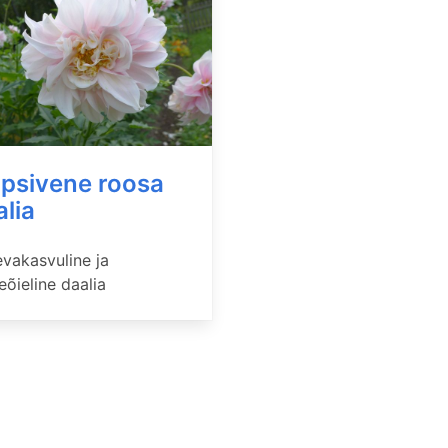
ipsivene roosa
alia
vakasvuline ja
eõieline daalia